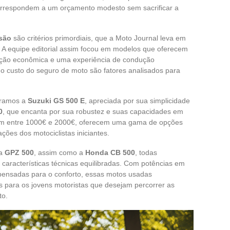
correspondem a um orçamento modesto sem sacrificar a
rsão
são critérios primordiais, que a Moto Journal leva em
 A equipe editorial assim focou em modelos que oferecem
enção econômica e uma experiência de condução
 o custo do seguro de moto são fatores analisados para
tramos a
Suzuki GS 500 E
, apreciada por sua simplicidade
0
, que encanta por sua robustez e suas capacidades em
riam entre 1000€ e 2000€, oferecem uma gama de opções
ções dos motociclistas iniciantes.
a
GPZ 500
, assim como a
Honda CB 500
, todas
 características técnicas equilibradas. Com potências em
pensadas para o conforto, essas motos usadas
 para os jovens motoristas que desejam percorrer as
to.