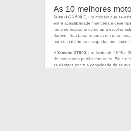
As 10 melhores mot
Suzuki GS 500 E
, um modelo que se est
entre acessibilidade financeira e desem
moto se posiciona como uma escolha estr
durável. Sua fama repousa em uma mecân
para uso diário ou escapadas nos finais 
A
Yamaha XT600
, produzida de 1995 a 
de motos com perfil aventureiro. Ela é 
se destaca por sua capacidade de se ave
uma escolha inteligente para os motocicli
ao asfalto quanto às trilhas de terra.
Quanto aos adeptos da Kawasaki, eles fic
e a
GPZ 500
, dois modelos que se desta
1996 a 2006 para a ER-5 e de 1994 a 2
essenciais por seu custo-benefício. A
Hon
lista com um posicionamento de preço lige
uma engenharia mecânica comprovada e um
motos, escolhidas por seu motor sólido e 