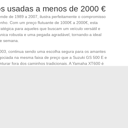
os usadas a menos de 2000 €
ende de 1989 a 2007, ilustra perfeitamente o compromisso
penho. Com um preço flutuante de 1000€ a 2000€, esta
atégica para aqueles que buscam um veículo versátil e
ica robusta e uma pegada agradável, tornando-a ideal
de semana.
2003, continua sendo uma escolha segura para os amantes
negociada na mesma faixa de preço que a Suzuki GS 500 E e
nturar fora dos caminhos tradicionais. A Yamaha XT600 é
stas em busca de versatilidade, capaz de se adaptar tanto
arão felizes em encontrar nesta seleção a
Kawasaki ER-5
caram por sua confiabilidade e conforto. Com produção de
004 para a GPZ 500, essas motos permanecem como
da CB 500
, comercializada de 1996 a 2007, completa esta
iramente superior, entre 1500€ e 2000€, justificado por
 equilíbrio geral que atrai os jovens motoristas. Essas
suas características técnicas equilibradas, oferecem